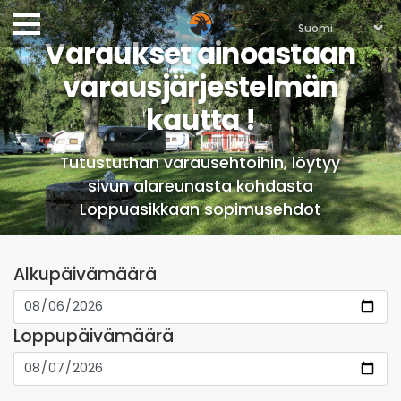
Varaukset ainoastaan
varausjärjestelmän
kautta !
Tutustuthan varausehtoihin, löytyy
sivun alareunasta kohdasta
Loppuasikkaan sopimusehdot
Alkupäivämäärä
Loppupäivämäärä