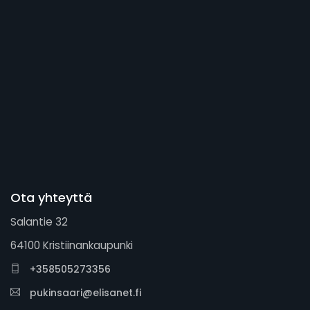
Ota yhteyttä
Salantie 32
64100 Kristiinankaupunki
+358505273356
pukinsaari@elisanet.fi